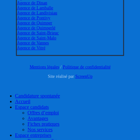
Agence de Dinan
Agence de Lamballe
Agence de Landivisiau
Agence de Pontivy
Agence de Quimper
Agence de Quimperlé
Agence de Saint-Brieuc
Agence de Saint-Malo
Agence de Vannes
Agence de Vitré
Mentions légales
/
Politique de confidentialité
Site réalisé par
ScreenUp
Close
Candidature spontanée
Menu
Accueil
Espace candidats
Offres d’emploi
Avantages
Fiches pratiques
Nos services
Espace entreprises