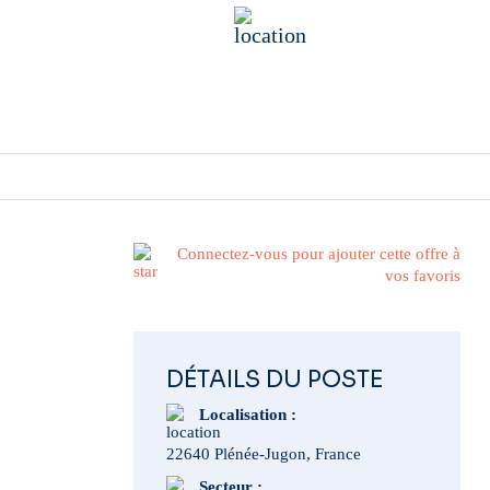
22640 Plénée-Jugon, France
Publié il y a 1 mois
Connectez-vous pour ajouter cette offre à
vos favoris
DÉTAILS DU POSTE
Localisation :
22640 Plénée-Jugon, France
Secteur :