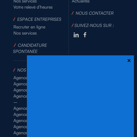
Nos services
Actualités
Votre relevé d’heures
/
NOUS CONTACTER
/
ESPACE ENTREPRISES
/
SUIVEZ-NOUS SUR :
Recruter en ligne
Nos services
/
CANDIDATURE
SPONTANÉE
/
NOS AGENCES
Agence de Rennes Industrie
Agence de Rennes Généraliste
Agence de Rennes BTP
Agence de Rennes Tertiaire
–
Agence de Brest
Agence de Dinan
Agence de Lamballe
Agence de Landivisiau
Agence de Pontivy