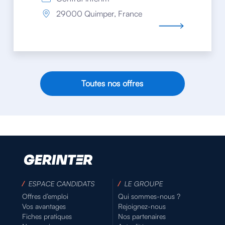
29000 Quimper, France
Toutes nos offres
/
ESPACE CANDIDATS
/
LE GROUPE
Offres d’emploi
Qui sommes-nous ?
Vos avantages
Rejoignez-nous
Fiches pratiques
Nos partenaires