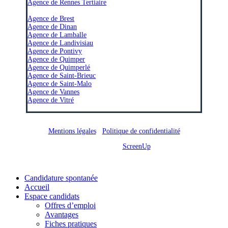
Agence de Rennes Tertiaire
–
Agence de Brest
Agence de Dinan
Agence de Lamballe
Agence de Landivisiau
Agence de Pontivy
Agence de Quimper
Agence de Quimperlé
Agence de Saint-Brieuc
Agence de Saint-Malo
Agence de Vannes
Agence de Vitré
Mentions légales
/
Politique de confidentialité
Site réalisé par
ScreenUp
Close
Candidature spontanée
Menu
Accueil
Espace candidats
Offres d’emploi
Avantages
Fiches pratiques