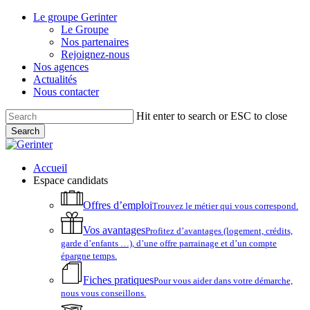
Skip
Le groupe Gerinter
to
Le Groupe
main
Nos partenaires
content
Rejoignez-nous
Nos agences
Actualités
Nous contacter
Hit enter to search or ESC to close
Search
Close
Search
account
Menu
Accueil
Espace candidats
Offres d’emploi
Trouvez le métier qui vous correspond.
Vos avantages
Profitez d’avantages (logement, crédits,
garde d’enfants …), d’une offre parrainage et d’un compte
épargne temps.
Fiches pratiques
Pour vous aider dans votre démarche,
nous vous conseillons.