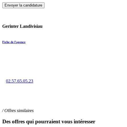
Gerinter Landivisiau
Fiche de l'agence
Trouvez un emploi en intérim, CDD ou CDI à Landivisiau
grâce à la force de notre réseau d’agences.
02.57.65.05.23
11 rue Louis Pasteur, 29400 LANDIVISIAU
/ Offres similaires
Des offres qui pourraient vous intéresser