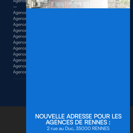
Agence de Rennes Tertiaire
–
Agence de Brest
Agence de Dinan
Agence de Lamballe
Agence de Landivisiau
Agence de Pontivy
Agence de Quimper
Agence de Quimperlé
Agence de Saint-Brieuc
Agence de Saint-Malo
Agence de Vannes
Agence de Vitré
Mentions légales
/
Politique de confidentialité
Site réalisé par
ScreenUp
NOUVELLE ADRESSE POUR LES
AGENCES DE RENNES :
2 rue au Duc, 35000 RENNES