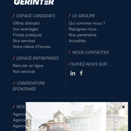
/
ESPACE CANDIDATS
/
LE GROUPE
Offres d’emploi
Qui sommes-nous ?
Vos avantages
Rejoignez-nous
Fiches pratiques
Nos partenaires
Nos services
Actualités
Votre relevé d’heures
/
NOUS CONTACTER
/
ESPACE ENTREPRISES
/
SUIVEZ-NOUS SUR :
Recruter en ligne
Nos services
/
CANDIDATURE
SPONTANÉE
/
NOS AGENCES
Agence de Rennes Industrie
Agence de Rennes Généraliste
Agence de Rennes BTP