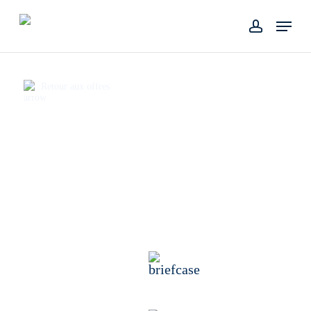
Skip
Menu
to
account
main
content
Retour aux offres
/ OFFRES D'EMPLOI
ELECTRICIEN
CONFIRME H/F
CDI