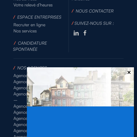
Votre relevé d’heures
/
NOUS CONTACTER
/
ESPACE ENTREPRISES
/
SUIVEZ-NOUS SUR :
Recruter en ligne
Nos services
/
CANDIDATURE
SPONTANÉE
/
NOS AGENCES
Agence de Rennes Industrie
Agence de Rennes Généraliste
Agence de Rennes BTP
Agence de Rennes Tertiaire
–
Agence de Brest
Agence de Dinan
Agence de Lamballe
Agence de Landivisiau
Agence de Pontivy
Agence de Quimper