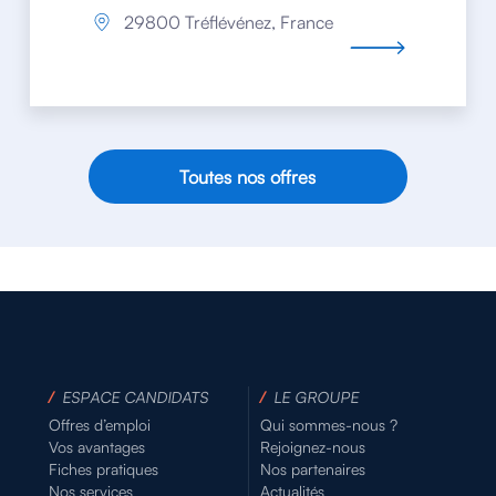
29800 Tréflévénez, France
Toutes nos offres
/
ESPACE CANDIDATS
/
LE GROUPE
Offres d’emploi
Qui sommes-nous ?
Vos avantages
Rejoignez-nous
Fiches pratiques
Nos partenaires
Nos services
Actualités