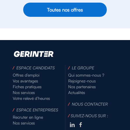
Toutes nos offres
/
ESPACE CANDIDATS
/
LE GROUPE
Offres d’emploi
Qui sommes-nous ?
Vos avantages
Rejoignez-nous
Fiches pratiques
Nos partenaires
Nos services
Actualités
Votre relevé d’heures
/
NOUS CONTACTER
/
ESPACE ENTREPRISES
/
SUIVEZ-NOUS SUR :
Recruter en ligne
Nos services