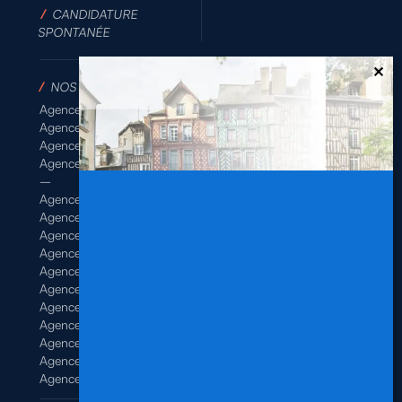
/
CANDIDATURE
SPONTANÉE
/
NOS AGENCES
Agence de Rennes Industrie
Agence de Rennes Généraliste
Agence de Rennes BTP
Agence de Rennes Tertiaire
–
Agence de Brest
Agence de Dinan
Agence de Lamballe
Agence de Landivisiau
Agence de Pontivy
Agence de Quimper
Agence de Quimperlé
Agence de Saint-Brieuc
Agence de Saint-Malo
Agence de Vannes
Agence de Vitré