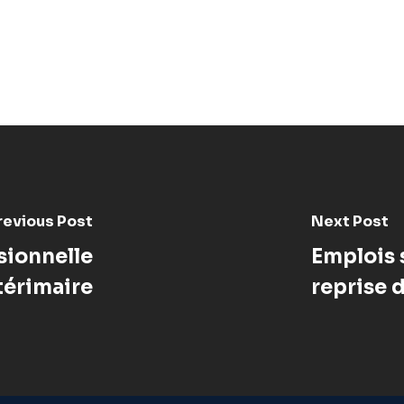
revious Post
Next Post
sionnelle
Emplois s
térimaire
reprise 