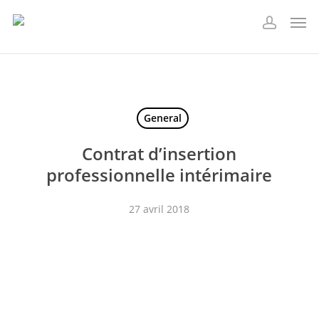
Skip
Men
to
account
main
content
General
Contrat d’insertion
professionnelle intérimaire
27 avril 2018