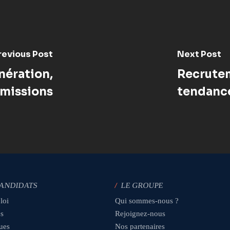
revious Post
Next Post
nération,
Recruteme
missions
tendanc
CANDIDATS
/
LE GROUPE
loi
Qui sommes-nous ?
es
Rejoignez-nous
ques
Nos partenaires