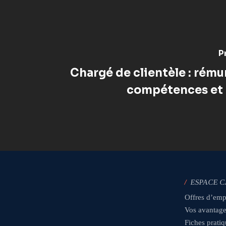
P
Chargé de clientèle : rému
compétences et 
/
ESPACE 
Offres d’emp
Vos avantag
Fiches prati