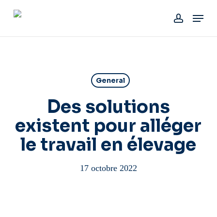
Skip
Menu
to
account
main
content
General
Des solutions
existent pour alléger
le travail en élevage
17 octobre 2022