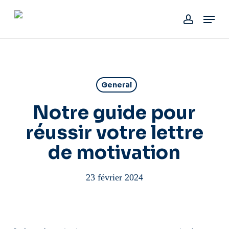
Skip
Menu
to
account
main
content
General
Notre guide pour
réussir votre lettre
de motivation
23 février 2024