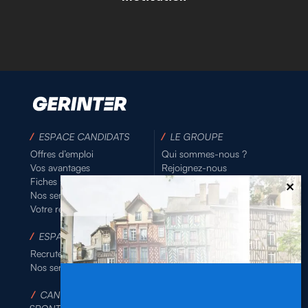
/
ESPACE CANDIDATS
/
LE GROUPE
Offres d’emploi
Qui sommes-nous ?
Vos avantages
Rejoignez-nous
Fiches pratiques
Nos partenaires
Nos services
Actualités
Votre relevé d’heures
/
NOUS CONTACTER
/
ESPACE ENTREPRISES
/
SUIVEZ-NOUS SUR :
Recruter en ligne
Nos services
/
CANDIDATURE