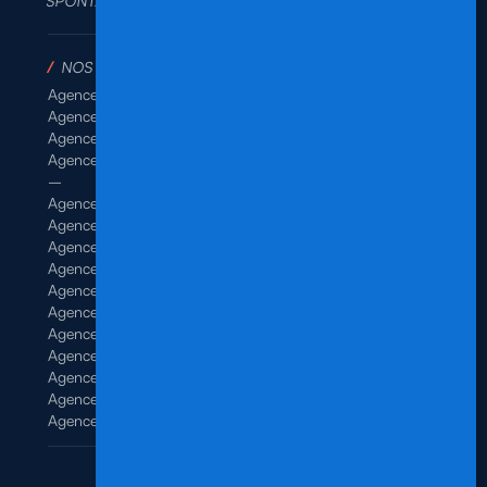
SPONTANÉE
/
NOS AGENCES
Agence de Rennes Industrie
Agence de Rennes Généraliste
Agence de Rennes BTP
Agence de Rennes Tertiaire
–
Agence de Brest
Agence de Dinan
Agence de Lamballe
Agence de Landivisiau
Agence de Pontivy
Agence de Quimper
Agence de Quimperlé
Agence de Saint-Brieuc
Agence de Saint-Malo
Agence de Vannes
Agence de Vitré
Mentions légales
/
Politique de confidentialité