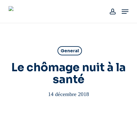
Skip
Menu
to
account
main
content
General
Le chômage nuit à la
santé
14 décembre 2018