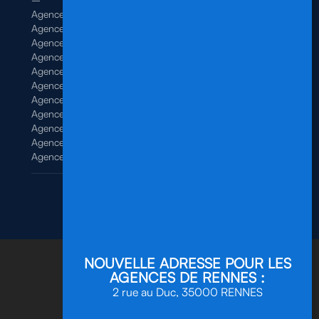
Agence de Brest
Agence de Dinan
Agence de Lamballe
Agence de Landivisiau
Agence de Pontivy
Agence de Quimper
Agence de Quimperlé
Agence de Saint-Brieuc
Agence de Saint-Malo
Agence de Vannes
Agence de Vitré
Mentions légales
/
Politique de confidentialité
Site réalisé par
ScreenUp
NOUVELLE ADRESSE POUR LES
AGENCES DE RENNES :
2 rue au Duc, 35000 RENNES