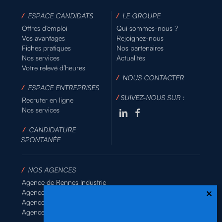
/
ESPACE CANDIDATS
/
LE GROUPE
Offres d’emploi
Qui sommes-nous ?
Vos avantages
Rejoignez-nous
Fiches pratiques
Nos partenaires
Nos services
Actualités
Votre relevé d’heures
/
NOUS CONTACTER
/
ESPACE ENTREPRISES
/
SUIVEZ-NOUS SUR :
Recruter en ligne
Nos services
/
CANDIDATURE
SPONTANÉE
/
NOS AGENCES
Agence de Rennes Industrie
Agence de Rennes Généraliste
Agence de Rennes BTP
Agence de Rennes Tertiaire
–