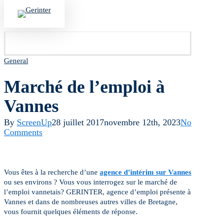
Skip
to
account
Menu
main
content
General
Marché de l’emploi à
Vannes
By
ScreenUp
28 juillet 2017
novembre 12th, 2023
No
Comments
Vous êtes à la recherche d’une
agence d’intérim sur Vannes
ou ses environs ? Vous vous interrogez sur le marché de
l’emploi vannetais? GERINTER, agence d’emploi présente à
Vannes et dans de nombreuses autres villes de Bretagne,
vous fournit quelques éléments de réponse.