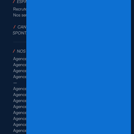
/
ESPACE ENTREPRISES
/
SUIVEZ-NOUS SUR :
Recruter en ligne
Nos services
/
CANDIDATURE
SPONTANÉE
/
NOS AGENCES
Agence de Rennes Industrie
Agence de Rennes Généraliste
Agence de Rennes BTP
Agence de Rennes Tertiaire
–
Agence de Brest
Agence de Dinan
Agence de Lamballe
Agence de Landivisiau
Agence de Pontivy
Agence de Quimper
Agence de Quimperlé
Agence de Saint-Brieuc