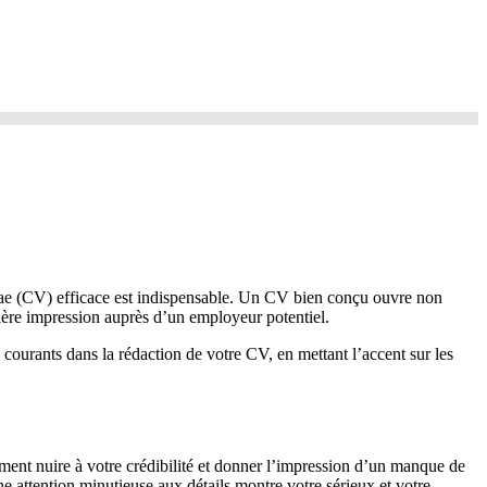
tae (CV) efficace est indispensable. Un CV bien conçu ouvre non
mière impression auprès d’un employeur potentiel.
ourants dans la rédaction de votre CV, en mettant l’accent sur les
nt nuire à votre crédibilité et donner l’impression d’un manque de
Une attention minutieuse aux détails montre votre sérieux et votre