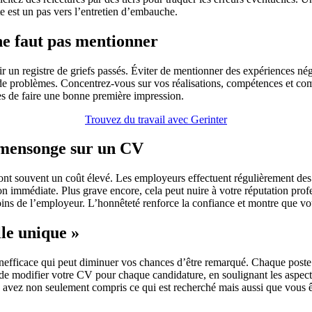
 est un pas vers l’entretien d’embauche.
 ne faut pas mentionner
nir un registre de griefs passés. Éviter de mentionner des expériences n
e de problèmes. Concentrez-vous sur vos réalisations, compétences et co
es de faire une bonne première impression.
Trouvez du travail avec Gerinter
u mensonge sur un CV
nt souvent un coût élevé. Les employeurs effectuent régulièrement des vé
n immédiate. Plus grave encore, cela peut nuire à votre réputation prof
ns de l’employeur. L’honnêteté renforce la confiance et montre que vous
lle unique »
nefficace qui peut diminuer vos chances d’être remarqué. Chaque poste 
 modifier votre CV pour chaque candidature, en soulignant les aspects l
avez non seulement compris ce qui est recherché mais aussi que vous êt