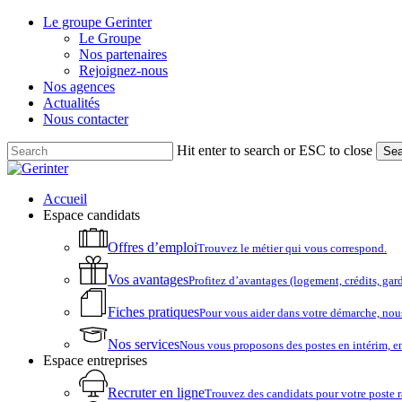
Skip
Le groupe Gerinter
to
Le Groupe
main
Nos partenaires
content
Rejoignez-nous
Nos agences
Actualités
Nous contacter
Hit enter to search or ESC to close
Sea
Close
Search
account
Menu
Accueil
Espace candidats
Offres d’emploi
Trouvez le métier qui vous correspond.
Vos avantages
Profitez d’avantages (logement, crédits, ga
Fiches pratiques
Pour vous aider dans votre démarche, nou
Nos services
Nous vous proposons des postes en intérim, e
Espace entreprises
Recruter en ligne
Trouvez des candidats pour votre poste 