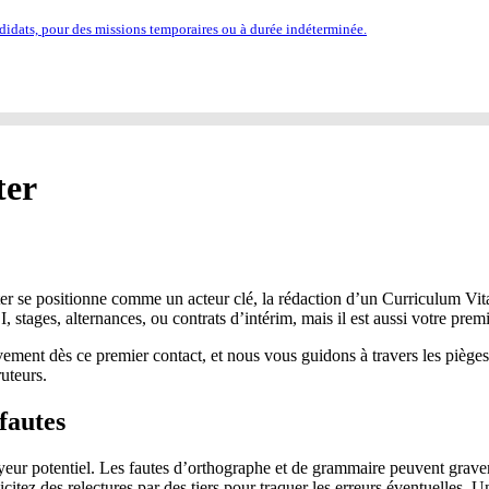
idats, pour des missions temporaires ou à durée indéterminée.
ter
ter se positionne comme un acteur clé, la rédaction d’un Curriculum Vi
stages, alternances, ou contrats d’intérim, mais il est aussi votre pre
ent dès ce premier contact, et nous vous guidons à travers les pièges c
ruteurs.
 fautes
r potentiel. Les fautes d’orthographe et de grammaire peuvent graveme
icitez des relectures par des tiers pour traquer les erreurs éventuelles. 