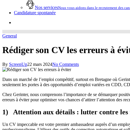
Nos services
Nous vous aidons dans le recrutement des cand
Candidature spontanée
account
General
Rédiger son CV les erreurs à évi
By
ScreenUp
22 mars 2024
No Comments
Dans un marché de l’emploi compétitif, surtout en Bretagne où Gerin
seulement les portes à des opportunités d’emploi variées en CDD, CDI, 
Chez Gerinter, nous comprenons l’importance de se démarquer positivem
erreurs à éviter pour optimiser vos chances d’attirer l’attention des rec
1) Attention aux détails : lutter contre les
Un CV impeccable est votre premier ambassadeur auprès d’un employeu
professionnalisme. Utilisez des outils de correction automatique et soll