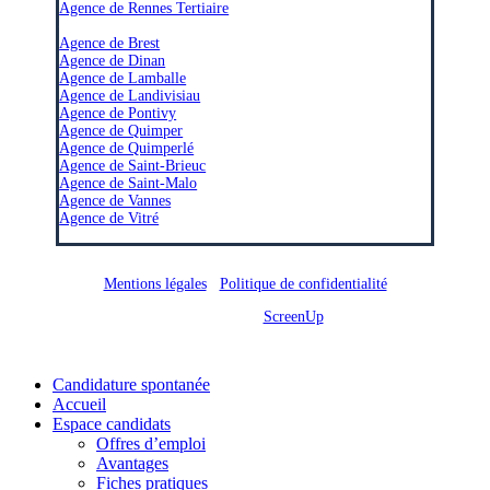
Agence de Rennes Tertiaire
–
Agence de Brest
Agence de Dinan
Agence de Lamballe
Agence de Landivisiau
Agence de Pontivy
Agence de Quimper
Agence de Quimperlé
Agence de Saint-Brieuc
Agence de Saint-Malo
Agence de Vannes
Agence de Vitré
Mentions légales
/
Politique de confidentialité
Site réalisé par
ScreenUp
Close
Candidature spontanée
Menu
Accueil
Espace candidats
Offres d’emploi
Avantages
Fiches pratiques