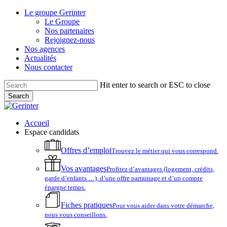
Skip
Le groupe Gerinter
to
Le Groupe
main
Nos partenaires
content
Rejoignez-nous
Nos agences
Actualités
Nous contacter
Hit enter to search or ESC to close
Search
Close
Search
account
Menu
Accueil
Espace candidats
Offres d’emploi
Trouvez le métier qui vous correspond.
Vos avantages
Profitez d’avantages (logement, crédits,
garde d’enfants …), d’une offre parrainage et d’un compte
épargne temps.
Fiches pratiques
Pour vous aider dans votre démarche,
nous vous conseillons.