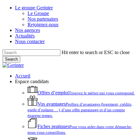
Skip
Le groupe Gerinter
to
Le Groupe
main
Nos partenaires
content
Rejoignez-nous
Nos agences
Actualités
Nous contacter
Hit enter to search or ESC to close
Search
Close
Search
account
Menu
Accueil
Espace candidats
Offres d’emploi
Trouvez le métier qui vous correspond.
Vos avantages
Profitez d’avantages (logement, crédits,
garde d’enfants …), d’une offre parrainage et d’un compte
épargne temps.
Fiches pratiques
Pour vous aider dans votre démarche,
nous vous conseillons.