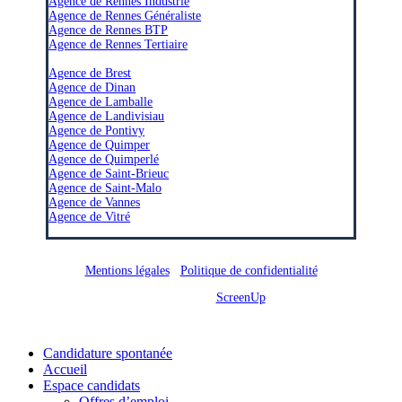
Agence de Rennes Industrie
Agence de Rennes Généraliste
Agence de Rennes BTP
Agence de Rennes Tertiaire
–
Agence de Brest
Agence de Dinan
Agence de Lamballe
Agence de Landivisiau
Agence de Pontivy
Agence de Quimper
Agence de Quimperlé
Agence de Saint-Brieuc
Agence de Saint-Malo
Agence de Vannes
Agence de Vitré
Mentions légales
/
Politique de confidentialité
Site réalisé par
ScreenUp
Close
Candidature spontanée
Menu
Accueil
Espace candidats
Offres d’emploi