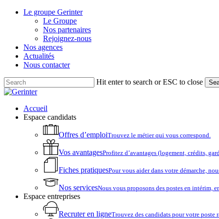
Skip
Le groupe Gerinter
to
Le Groupe
main
Nos partenaires
content
Rejoignez-nous
Nos agences
Actualités
Nous contacter
Hit enter to search or ESC to close
Sea
Close
Search
account
Menu
Accueil
Espace candidats
Offres d’emploi
Trouvez le métier qui vous correspond.
Vos avantages
Profitez d’avantages (logement, crédits, ga
Fiches pratiques
Pour vous aider dans votre démarche, nou
Nos services
Nous vous proposons des postes en intérim, e
Espace entreprises
Recruter en ligne
Trouvez des candidats pour votre poste 