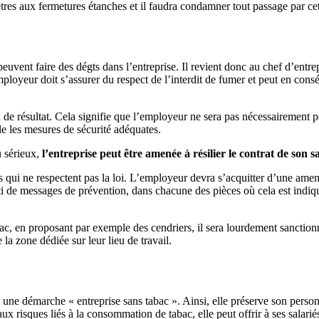
nêtres aux fermetures étanches et il faudra condamner tout passage par cet
vent faire des dégts dans l’entreprise. Il revient donc au chef d’entrepr
loyeur doit s’assurer du respect de l’interdit de fumer et peut en consé
 de résultat. Cela signifie que l’employeur ne sera pas nécessairement 
le les mesures de sécurité adéquates.
u sérieux,
l’entreprise peut être amenée à résilier le contrat de son sa
s qui ne respectent pas la loi. L’employeur devra s’acquitter d’une amen
rti de messages de prévention, dans chacune des pièces où cela est indiq
bac, en proposant par exemple des cendriers, il sera lourdement sanctio
 la zone dédiée sur leur lieu de travail.
ce une démarche « entreprise sans tabac ». Ainsi, elle préserve son perso
aux risques liés à la consommation de tabac, elle peut offrir à ses salar