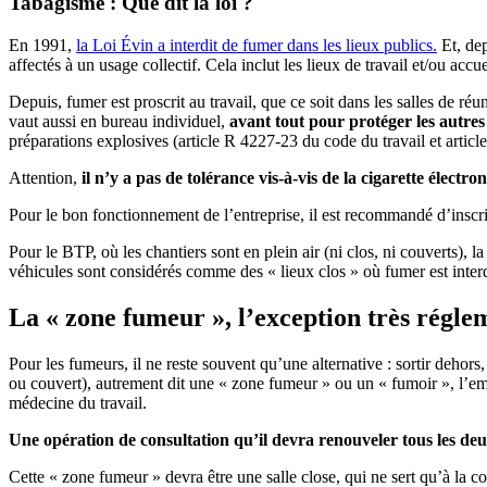
Tabagisme : Que dit la loi ?
En 1991,
la Loi Évin a interdit de fumer dans les lieux publics.
Et, dep
affectés à un usage collectif. Cela inclut les lieux de travail et/ou ac
Depuis, fumer est proscrit au travail, que ce soit dans les salles de réun
vaut aussi en bureau individuel,
avant tout pour protéger les autres
préparations explosives (article R 4227-23 du code du travail et artic
Attention,
il n’y a pas de tolérance vis-à-vis de la cigarette électro
Pour le bon fonctionnement de l’entreprise, il est recommandé d’inscrir
Pour le BTP, où les chantiers sont en plein air (ni clos, ni couverts), la
véhicules sont considérés comme des « lieux clos » où fumer est interd
La « zone fumeur », l’exception très régle
Pour les fumeurs, il ne reste souvent qu’une alternative : sortir dehor
ou couvert), autrement dit une « zone fumeur » ou un « fumoir », l’em
médecine du travail.
Une opération de consultation qu’il devra renouveler tous les deu
Cette « zone fumeur » devra être une salle close, qui ne sert qu’à la c