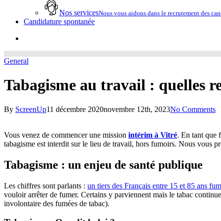
Nos services
Nous vous aidons dans le recrutement des cand
Candidature spontanée
account
General
Tabagisme au travail : quelles re
By
ScreenUp
11 décembre 2020
novembre 12th, 2023
No Comments
Vous venez de commencer une mission
intérim à Vitré
. En tant que 
tabagisme est interdit sur le lieu de travail, hors fumoirs. Nous vous pr
Tabagisme : un enjeu de santé publique
Les chiffres sont parlants :
un tiers des Français entre 15 et 85 ans fu
vouloir arrêter de fumer. Certains y parviennent mais le tabac continu
involontaire des fumées de tabac).