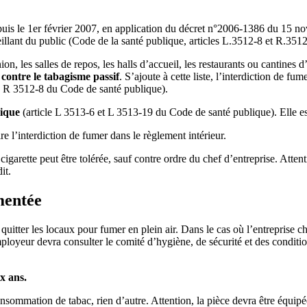
uis le 1er février 2007, en application du décret n°2006-1386 du 15 nov
cueillant du public (Code de la santé publique, articles L.3512-8 et R.3512
ion, les salles de repos, les halls d’accueil, les restaurants ou cantines d
 contre le tabagisme passif
. S’ajoute à cette liste, l’interdiction de fu
le R 3512-8 du Code de santé publique).
nique
(article L 3513-6 et L 3513-19 du Code de santé publique). Elle es
e l’interdiction de fumer dans le règlement intérieur.
 cigarette peut être tolérée, sauf contre ordre du chef d’entreprise. Atten
it.
mentée
s, quitter les locaux pour fumer en plein air. Dans le cas où l’entrepris
ployeur devra consulter le comité d’hygiène, de sécurité et des conditi
x ans.
onsommation de tabac, rien d’autre. Attention, la pièce devra être équipé