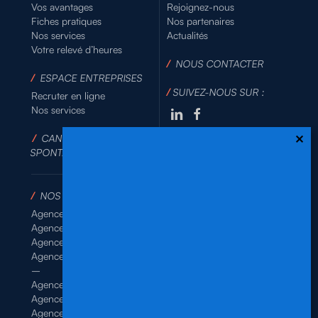
Vos avantages
Rejoignez-nous
Fiches pratiques
Nos partenaires
Nos services
Actualités
Votre relevé d’heures
/
NOUS CONTACTER
/
ESPACE ENTREPRISES
/
SUIVEZ-NOUS SUR :
Recruter en ligne
Nos services
/
CANDIDATURE
SPONTANÉE
/
NOS AGENCES
Agence de Rennes Industrie
Agence de Rennes Généraliste
Agence de Rennes BTP
Agence de Rennes Tertiaire
–
Agence de Brest
Agence de Dinan
Agence de Lamballe