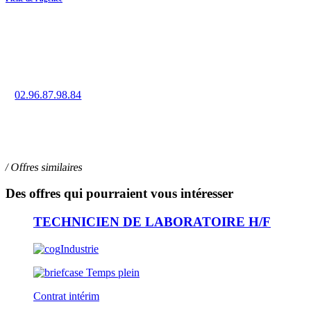
Trouvez un emploi en intérim, CDD ou CDI à Dinan grâce à la
force de notre réseau d’agences.
02.96.87.98.84
36 rue de Brest, 22100 DINAN
/ Offres similaires
Des offres qui pourraient vous intéresser
TECHNICIEN DE LABORATOIRE H/F
Industrie
Temps plein
Contrat intérim