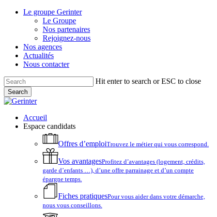
Skip
Le groupe Gerinter
to
Le Groupe
main
Nos partenaires
content
Rejoignez-nous
Nos agences
Actualités
Nous contacter
Hit enter to search or ESC to close
Search
Close
Search
account
Menu
Accueil
Espace candidats
Offres d’emploi
Trouvez le métier qui vous correspond.
Vos avantages
Profitez d’avantages (logement, crédits,
garde d’enfants …), d’une offre parrainage et d’un compte
épargne temps.
Fiches pratiques
Pour vous aider dans votre démarche,
nous vous conseillons.