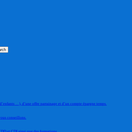
rch
 d’enfants …), d’une offre parrainage et d’un compte épargne temps.
vous conseillons.
CDD et CDI ainsi que des formations.