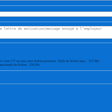
z votre CV ou tout autre fichier pertinent. Taille de fichier max. : 512 Mo.
 maximale du fichier : 256 Mo.