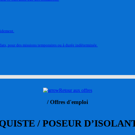
pidement.
ats, pour des missions temporaires ou à durée indéterminée.
Retour aux offres
/ Offres d'emploi
QUISTE / POSEUR D’ISOLANT