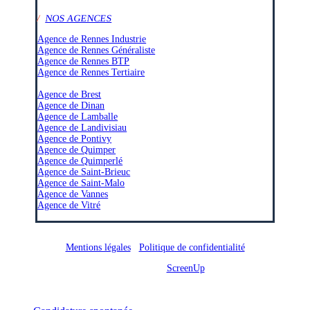
/
NOS AGENCES
Agence de Rennes Industrie
Agence de Rennes Généraliste
Agence de Rennes BTP
Agence de Rennes Tertiaire
–
Agence de Brest
Agence de Dinan
Agence de Lamballe
Agence de Landivisiau
Agence de Pontivy
Agence de Quimper
Agence de Quimperlé
Agence de Saint-Brieuc
Agence de Saint-Malo
Agence de Vannes
Agence de Vitré
Mentions légales
/
Politique de confidentialité
Site réalisé par
ScreenUp