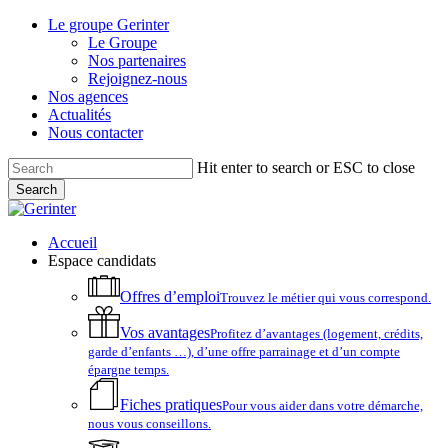
Skip
Le groupe Gerinter
to
Le Groupe
main
Nos partenaires
content
Rejoignez-nous
Nos agences
Actualités
Nous contacter
Hit enter to search or ESC to close
Search
Close
Search
account
Menu
Accueil
Espace candidats
Offres d’emploi
Trouvez le métier qui vous correspond.
Vos avantages
Profitez d’avantages (logement, crédits,
garde d’enfants …), d’une offre parrainage et d’un compte
épargne temps.
Fiches pratiques
Pour vous aider dans votre démarche,
nous vous conseillons.