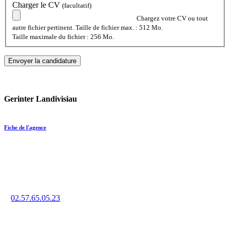
Charger le CV
(facultatif)
Chargez votre CV ou tout
autre fichier pertinent. Taille de fichier max. : 512 Mo.
Taille maximale du fichier : 256 Mo.
Gerinter Landivisiau
Fiche de l'agence
Trouvez un emploi en intérim, CDD ou CDI à Landivisiau
grâce à la force de notre réseau d’agences.
02.57.65.05.23
11 rue Louis Pasteur, 29400 LANDIVISIAU