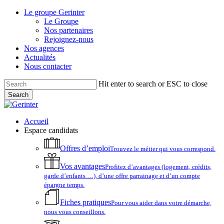
Skip
Le groupe Gerinter
to
Le Groupe
main
Nos partenaires
content
Rejoignez-nous
Nos agences
Actualités
Nous contacter
Hit enter to search or ESC to close
Search
Close
Search
account
Menu
Accueil
Espace candidats
Offres d’emploi
Trouvez le métier qui vous correspond.
Vos avantages
Profitez d’avantages (logement, crédits,
garde d’enfants …), d’une offre parrainage et d’un compte
épargne temps.
Fiches pratiques
Pour vous aider dans votre démarche,
nous vous conseillons.