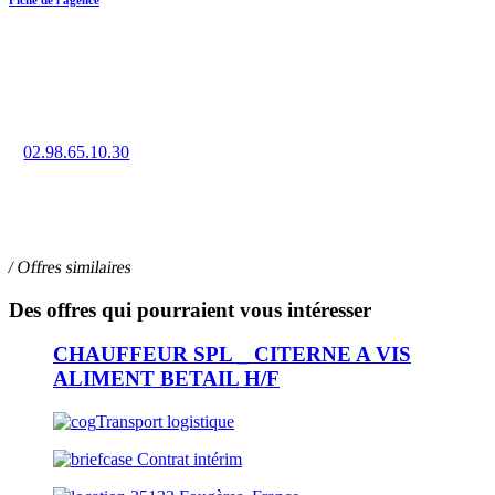
Trouvez un emploi en intérim, CDD ou CDI à Quimper grâce à
la force de notre réseau d’agences.
02.98.65.10.30
7 bis rue Jean Jaurès, 29000 QUIMPER
/ Offres similaires
Des offres qui pourraient vous intéresser
CHAUFFEUR SPL _ CITERNE A VIS
ALIMENT BETAIL H/F
Transport logistique
Contrat intérim