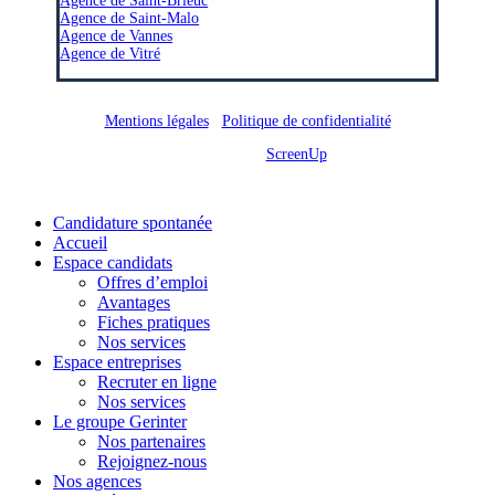
Agence de Saint-Brieuc
Agence de Saint-Malo
Agence de Vannes
Agence de Vitré
Mentions légales
/
Politique de confidentialité
Site réalisé par
ScreenUp
Close
Candidature spontanée
Menu
Accueil
Espace candidats
Offres d’emploi
Avantages
Fiches pratiques
Nos services
Espace entreprises
Recruter en ligne
Nos services
Le groupe Gerinter
Nos partenaires
Rejoignez-nous
Nos agences