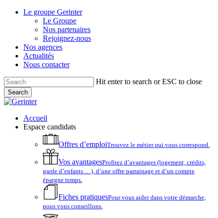
Skip
Le groupe Gerinter
to
Le Groupe
main
Nos partenaires
content
Rejoignez-nous
Nos agences
Actualités
Nous contacter
Hit enter to search or ESC to close
Search
Close
Search
account
Menu
Accueil
Espace candidats
Offres d’emploi
Trouvez le métier qui vous correspond.
Vos avantages
Profitez d’avantages (logement, crédits,
garde d’enfants …), d’une offre parrainage et d’un compte
épargne temps.
Fiches pratiques
Pour vous aider dans votre démarche,
nous vous conseillons.