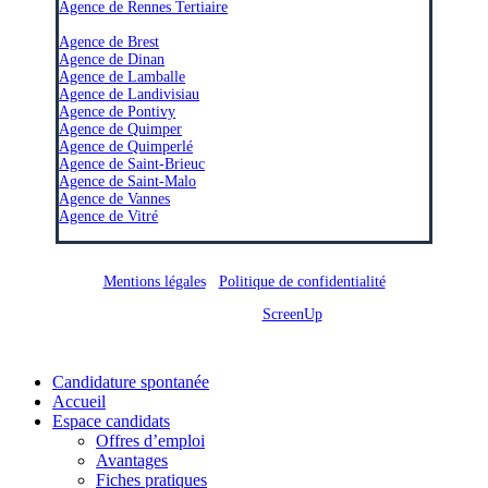
Agence de Rennes Tertiaire
–
Agence de Brest
Agence de Dinan
Agence de Lamballe
Agence de Landivisiau
Agence de Pontivy
Agence de Quimper
Agence de Quimperlé
Agence de Saint-Brieuc
Agence de Saint-Malo
Agence de Vannes
Agence de Vitré
Mentions légales
/
Politique de confidentialité
Site réalisé par
ScreenUp
Close
Candidature spontanée
Menu
Accueil
Espace candidats
Offres d’emploi
Avantages
Fiches pratiques