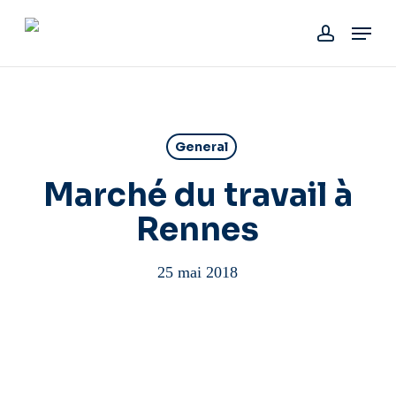
Skip
Menu
to
account
main
content
General
Marché du travail à
Rennes
25 mai 2018