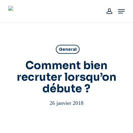
Skip
Menu
to
account
main
content
General
Comment bien
recruter lorsqu’on
débute ?
26 janvier 2018