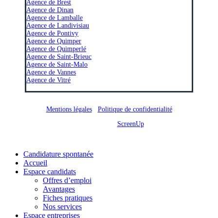
Agence de Brest
Agence de Dinan
Agence de Lamballe
Agence de Landivisiau
Agence de Pontivy
Agence de Quimper
Agence de Quimperlé
Agence de Saint-Brieuc
Agence de Saint-Malo
Agence de Vannes
Agence de Vitré
Mentions légales
/
Politique de confidentialité
Site réalisé par
ScreenUp
Close
Candidature spontanée
Menu
Accueil
Espace candidats
Offres d’emploi
Avantages
Fiches pratiques
Nos services
Espace entreprises