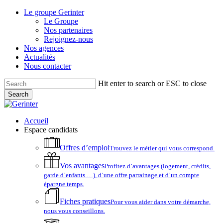
Skip
Le groupe Gerinter
to
Le Groupe
main
Nos partenaires
content
Rejoignez-nous
Nos agences
Actualités
Nous contacter
Hit enter to search or ESC to close
Search
Close
Search
account
Menu
Accueil
Espace candidats
Offres d’emploi
Trouvez le métier qui vous correspond.
Vos avantages
Profitez d’avantages (logement, crédits,
garde d’enfants …), d’une offre parrainage et d’un compte
épargne temps.
Fiches pratiques
Pour vous aider dans votre démarche,
nous vous conseillons.