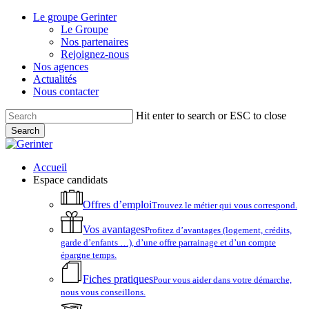
Skip
Le groupe Gerinter
to
Le Groupe
main
Nos partenaires
content
Rejoignez-nous
Nos agences
Actualités
Nous contacter
Hit enter to search or ESC to close
Search
Close
Search
account
Menu
Accueil
Espace candidats
Offres d’emploi
Trouvez le métier qui vous correspond.
Vos avantages
Profitez d’avantages (logement, crédits,
garde d’enfants …), d’une offre parrainage et d’un compte
épargne temps.
Fiches pratiques
Pour vous aider dans votre démarche,
nous vous conseillons.