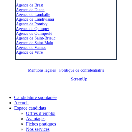
–
Agence de Brest
Agence de Dinan
Agence de Lamballe
Agence de Landivisiau
Agence de Pontivy
Agence de Quimper
Agence de Quimperlé
Agence de Saint-Brieuc
Agence de Saint-Malo
Agence de Vannes
Agence de Vitré
Mentions légales
/
Politique de confidentialité
Site réalisé par
ScreenUp
Close
Candidature spontanée
Menu
Accueil
Espace candidats
Offres d’emploi
Avantages
Fiches pratiques
Nos services