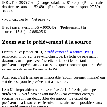
(BRUT de 3835,70) – (Charges salariales=810,26) – (Part salariale
des titres restaurants=52,48) + (Remboursement transport=27,50) =
3000,46 €
• Pour calculer le « Net payé » :
(Net à payer avant impôt =3000,46) – (Prélèvement à la
source=115,21) = 2 885,25 €
Zoom sur le prélèvement à la source
Depuis le 1er janvier 2019, le
prélèvement à la source (PAS)
remplace l’impôt sur le revenu classique. La fiche de paie inclut
désormais une ligne avec l’assiette, le taux et le montant du
prélèvement opéré. Elle doit aussi indiquer la somme qui aurait été
versée au salarié, en l’absence du PAS.
Attention, c’est le salaire net imposable (notion purement fiscale) qui
sert de base pour le prélèvement à la source.
Le « Net imposable » se trouve en bas de la fiche de paie et peut
différer du « Net à payer avant impôt » (car certaines charges
sociales ne sont pas déductibles des impôts). Le calcul du
prélèvement à la source est le suivant : salaire net imposable x taux
PAS (Prélèvement à la source).