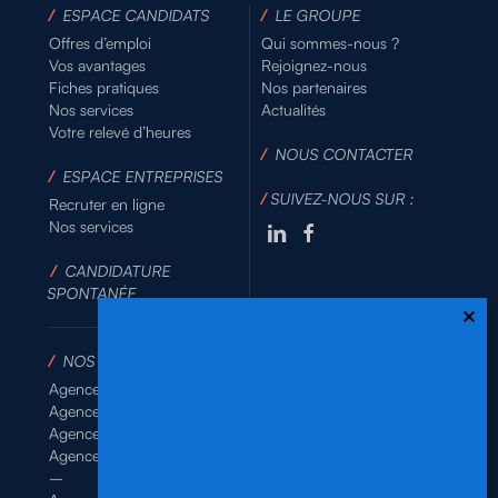
/
ESPACE CANDIDATS
/
LE GROUPE
Offres d’emploi
Qui sommes-nous ?
Vos avantages
Rejoignez-nous
Fiches pratiques
Nos partenaires
Nos services
Actualités
Votre relevé d’heures
/
NOUS CONTACTER
/
ESPACE ENTREPRISES
/
SUIVEZ-NOUS SUR :
Recruter en ligne
Nos services
/
CANDIDATURE
SPONTANÉE
/
NOS AGENCES
Agence de Rennes Industrie
Agence de Rennes Généraliste
Agence de Rennes BTP
Agence de Rennes Tertiaire
–