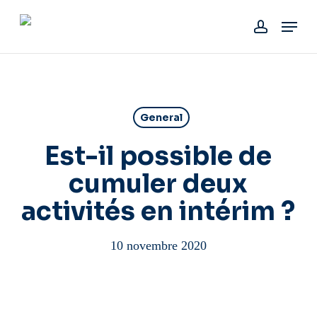
Skip
Menu
to
account
main
content
General
Est-il possible de
cumuler deux
activités en intérim ?
10 novembre 2020