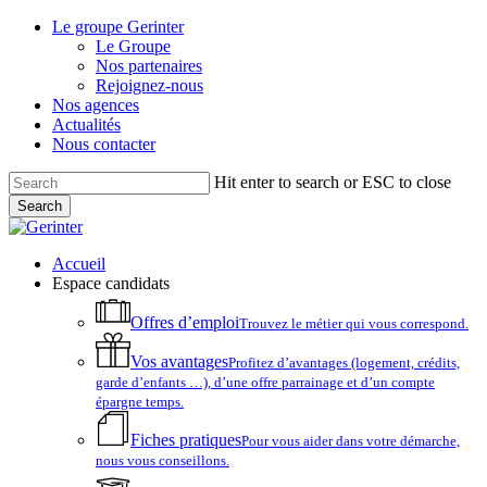
Skip
Le groupe Gerinter
to
Le Groupe
main
Nos partenaires
content
Rejoignez-nous
Nos agences
Actualités
Nous contacter
Hit enter to search or ESC to close
Search
Close
Search
account
Menu
Accueil
Espace candidats
Offres d’emploi
Trouvez le métier qui vous correspond.
Vos avantages
Profitez d’avantages (logement, crédits,
garde d’enfants …), d’une offre parrainage et d’un compte
épargne temps.
Fiches pratiques
Pour vous aider dans votre démarche,
nous vous conseillons.