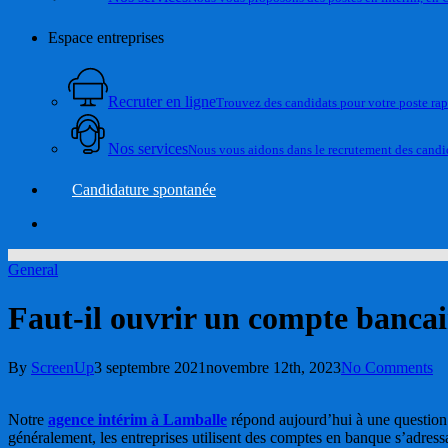
Espace entreprises
Recruter en ligne
Trouvez des candidats pour votre poste ra
Nos services
Nous vous aidons dans le recrutement des candid
Candidature spontanée
account
General
Faut-il ouvrir un compte bancair
By
ScreenUp
3 septembre 2021
novembre 12th, 2023
No Comments
Notre
agence intérim à Lamballe
répond aujourd’hui à une question q
généralement, les entreprises utilisent des comptes en banque s’adress