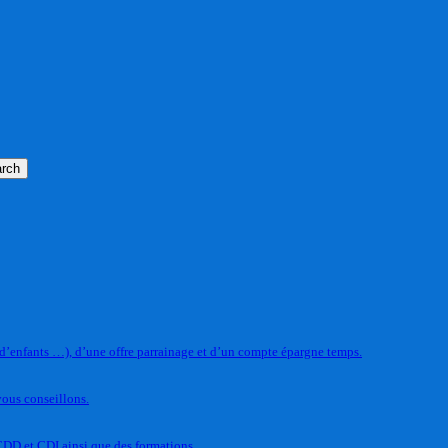
rch
 d’enfants …), d’une offre parrainage et d’un compte épargne temps.
vous conseillons.
CDD et CDI ainsi que des formations.