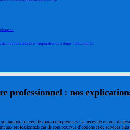
pidement.
ats, pour des missions temporaires ou à durée indéterminée.
e professionnel : nos explication
ui taraude souvent les auto-entrepreneurs : la nécessité ou non de devo
ant aux professionnels car ils sont pourvus d’options et de services plu