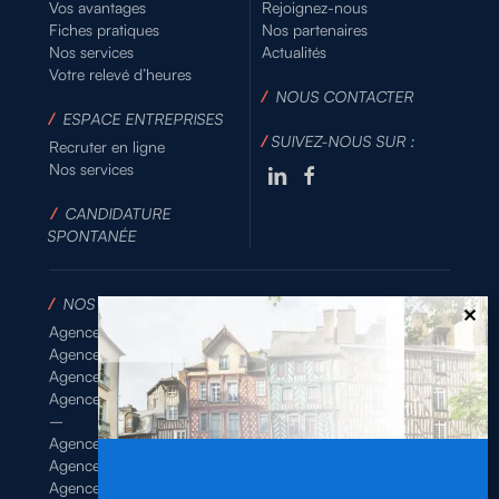
Vos avantages
Rejoignez-nous
Fiches pratiques
Nos partenaires
Nos services
Actualités
Votre relevé d’heures
/
NOUS CONTACTER
/
ESPACE ENTREPRISES
/
SUIVEZ-NOUS SUR :
Recruter en ligne
Nos services
/
CANDIDATURE
SPONTANÉE
/
NOS AGENCES
Agence de Rennes Industrie
Agence de Rennes Généraliste
Agence de Rennes BTP
Agence de Rennes Tertiaire
–
Agence de Brest
Agence de Dinan
Agence de Lamballe