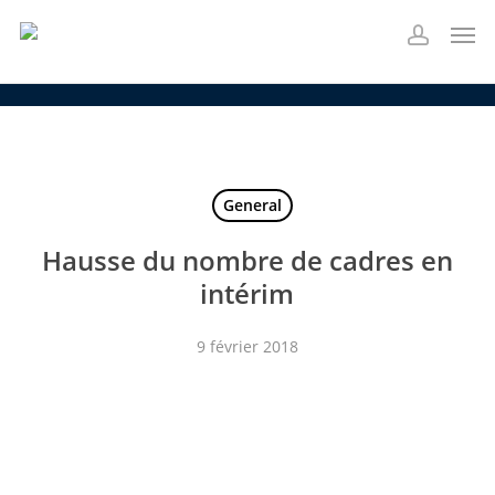
Skip
Men
to
account
main
content
General
Hausse du nombre de cadres en
intérim
9 février 2018