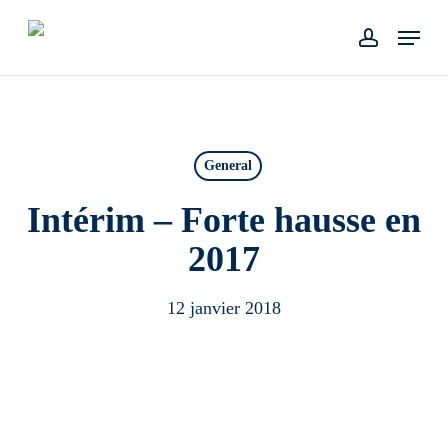
Skip
Menu
to
account
main
content
General
Intérim – Forte hausse en
2017
12 janvier 2018