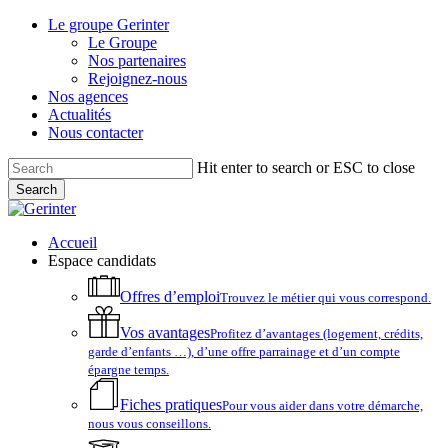
Skip
Le groupe Gerinter
to
Le Groupe
main
Nos partenaires
content
Rejoignez-nous
Nos agences
Actualités
Nous contacter
Hit enter to search or ESC to close
Search
Close
Search
account
Menu
Accueil
Espace candidats
Offres d’emploi
Trouvez le métier qui vous correspond.
Vos avantages
Profitez d’avantages (logement, crédits,
garde d’enfants …), d’une offre parrainage et d’un compte
épargne temps.
Fiches pratiques
Pour vous aider dans votre démarche,
nous vous conseillons.