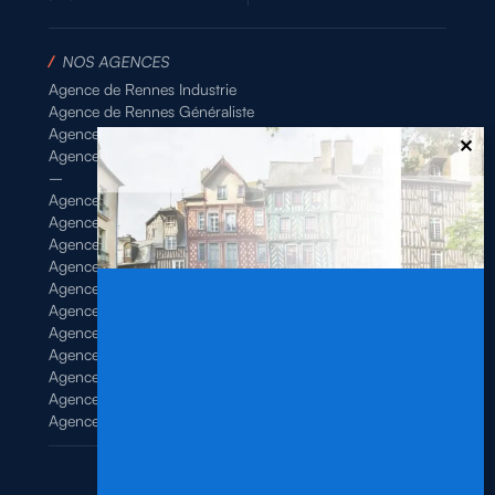
/
NOS AGENCES
Agence de Rennes Industrie
Agence de Rennes Généraliste
Agence de Rennes BTP
Agence de Rennes Tertiaire
–
Agence de Brest
Agence de Dinan
Agence de Lamballe
Agence de Landivisiau
Agence de Pontivy
Agence de Quimper
Agence de Quimperlé
Agence de Saint-Brieuc
Agence de Saint-Malo
Agence de Vannes
Agence de Vitré
Mentions légales
/
Politique de confidentialité