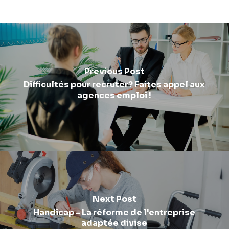
Previous Post
Difficultés pour recruter? Faites appel aux
agences emploi !
Next Post
Handicap - La réforme de l'entreprise
adaptée divise