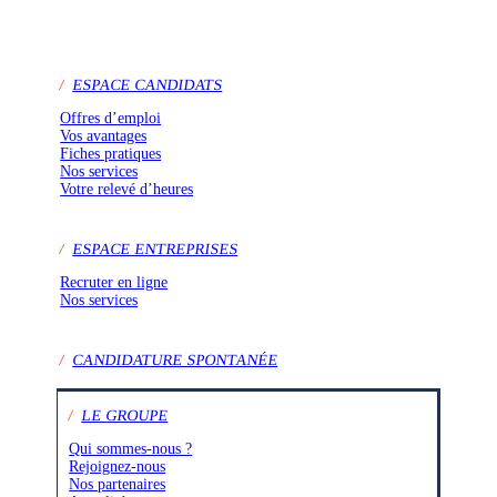
/
ESPACE CANDIDATS
Offres d’emploi
Vos avantages
Fiches pratiques
Nos services
Votre relevé d’heures
/
ESPACE ENTREPRISES
Recruter en ligne
Nos services
/
CANDIDATURE SPONTANÉE
/
LE GROUPE
Qui sommes-nous ?
Rejoignez-nous
Nos partenaires