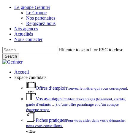
Skip
Le groupe Gerinter
to
Le Groupe
main
Nos partenaires
content
Rejoignez-nous
Nos agences
Actualités
Nous contacter
Hit enter to search or ESC to close
Search
Close
Search
account
Menu
Accueil
Espace candidats
Offres d’emploi
Trouvez le métier qui vous correspond.
Vos avantages
Profitez d’avantages (logement, crédits,
garde d’enfants …), d’une offre parrainage et d’un compte
épargne temps.
Fiches pratiques
Pour vous aider dans votre démarche,
nous vous conseillons.