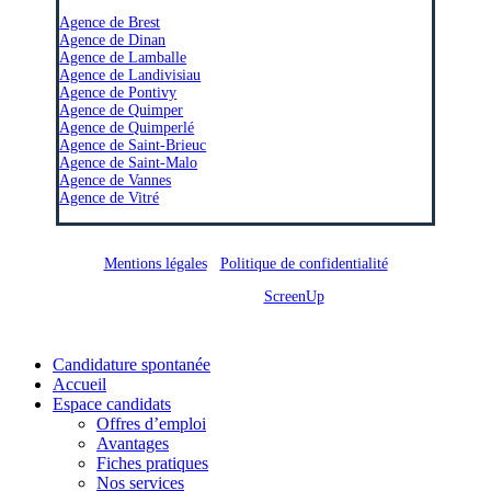
–
Agence de Brest
Agence de Dinan
Agence de Lamballe
Agence de Landivisiau
Agence de Pontivy
Agence de Quimper
Agence de Quimperlé
Agence de Saint-Brieuc
Agence de Saint-Malo
Agence de Vannes
Agence de Vitré
Mentions légales
/
Politique de confidentialité
Site réalisé par
ScreenUp
Close
Candidature spontanée
Menu
Accueil
Espace candidats
Offres d’emploi
Avantages
Fiches pratiques
Nos services