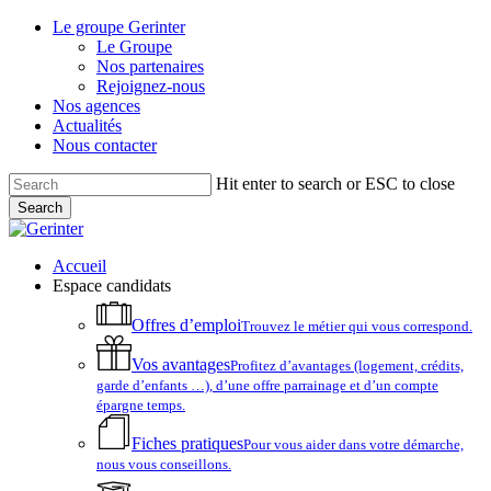
Skip
Le groupe Gerinter
to
Le Groupe
main
Nos partenaires
content
Rejoignez-nous
Nos agences
Actualités
Nous contacter
Hit enter to search or ESC to close
Search
Close
Search
account
Menu
Accueil
Espace candidats
Offres d’emploi
Trouvez le métier qui vous correspond.
Vos avantages
Profitez d’avantages (logement, crédits,
garde d’enfants …), d’une offre parrainage et d’un compte
épargne temps.
Fiches pratiques
Pour vous aider dans votre démarche,
nous vous conseillons.