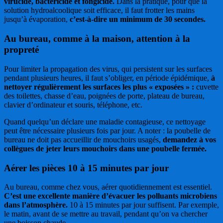
virucide, bactéricide et fongicide.
Dans la pratique, pour que la
solution hydroalcoolique soit efficace, il faut frotter les mains
jusqu’à évaporation,
c’est-à-dire un minimum de 30 secondes.
Au bureau, comme à la maison, attention à la
propreté
Pour limiter la propagation des virus, qui persistent sur les surfaces
pendant plusieurs heures, il faut s’obliger, en période épidémique,
à
nettoyer régulièrement les surfaces les plus « exposées » :
cuvette
des toilettes, chasse d’eau, poignées de porte, plateau de bureau,
clavier d’ordinateur et souris, téléphone, etc.
Quand quelqu’un déclare une maladie contagieuse, ce nettoyage
peut être nécessaire plusieurs fois par jour. A noter : la poubelle de
bureau ne doit pas accueillir de mouchoirs usagés,
demandez à vos
collègues de jeter leurs mouchoirs dans une poubelle fermée.
Aérer les pièces 10 à 15 minutes par jour
Au bureau, comme chez vous, aérer quotidiennement est essentiel.
C’est une excellente manière d’évacuer les polluants microbiens
dans l’atmosphère.
10 à 15 minutes par jour suffisent. Par exemple,
le matin, avant de se mettre au travail, pendant qu’on va chercher
une boisson chaude.