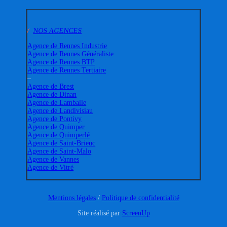
/
NOS AGENCES
Agence de Rennes Industrie
Agence de Rennes Généraliste
Agence de Rennes BTP
Agence de Rennes Tertiaire
–
Agence de Brest
Agence de Dinan
Agence de Lamballe
Agence de Landivisiau
Agence de Pontivy
Agence de Quimper
Agence de Quimperlé
Agence de Saint-Brieuc
Agence de Saint-Malo
Agence de Vannes
Agence de Vitré
Mentions légales
/
Politique de confidentialité
Site réalisé par
ScreenUp