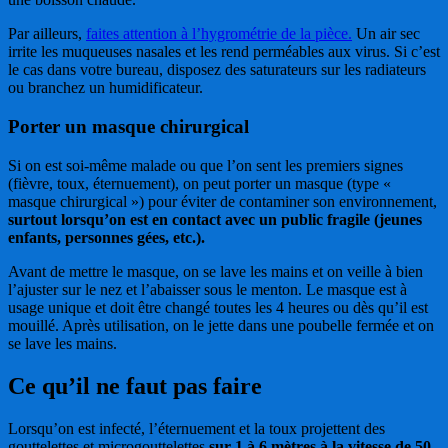
Par ailleurs,
faites attention à l’hygrométrie de la pièce.
Un air sec
irrite les muqueuses nasales et les rend perméables aux virus. Si c’est
le cas dans votre bureau, disposez des saturateurs sur les radiateurs
ou branchez un humidificateur.
Porter un masque chirurgical
Si on est soi-même malade ou que l’on sent les premiers signes
(fièvre, toux, éternuement), on peut porter un masque (type «
masque chirurgical ») pour éviter de contaminer son environnement,
surtout lorsqu’on est en contact avec un public fragile (jeunes
enfants, personnes gées, etc.).
Avant de mettre le masque, on se lave les mains et on veille à bien
l’ajuster sur le nez et l’abaisser sous le menton. Le masque est à
usage unique et doit être changé toutes les 4 heures ou dès qu’il est
mouillé. Après utilisation, on le jette dans une poubelle fermée et on
se lave les mains.
Ce qu’il ne faut pas faire
Lorsqu’on est infecté, l’éternuement et la toux projettent des
gouttelettes et microgouttelettes
sur 1 à 6 mètres à la vitesse de 50