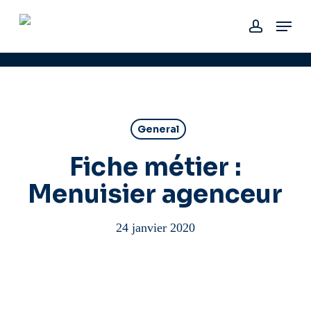
Skip
Menu
to
account
main
content
General
Fiche métier :
Menuisier agenceur
24 janvier 2020