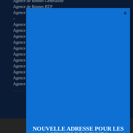
Agence de Rennes Généraliste
Agence de Rennes BTP
Agence de Rennes Tertiaire
–
Agence de Brest
Agence de Dinan
Agence de Lamballe
Agence de Landivisiau
Agence de Pontivy
Agence de Quimper
Agence de Quimperlé
Agence de Saint-Brieuc
Agence de Saint-Malo
Agence de Vannes
Agence de Vitré
Mentions légales
/
Politique de confidentialité
Site réalisé par
ScreenUp
NOUVELLE ADRESSE POUR LES