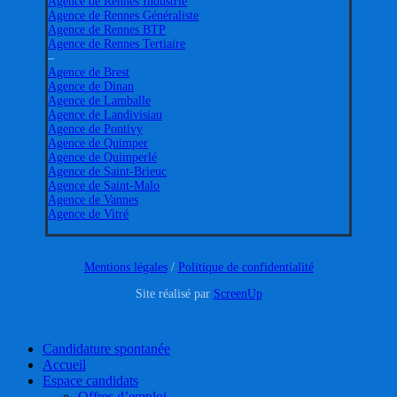
Agence de Rennes Industrie
Agence de Rennes Généraliste
Agence de Rennes BTP
Agence de Rennes Tertiaire
–
Agence de Brest
Agence de Dinan
Agence de Lamballe
Agence de Landivisiau
Agence de Pontivy
Agence de Quimper
Agence de Quimperlé
Agence de Saint-Brieuc
Agence de Saint-Malo
Agence de Vannes
Agence de Vitré
Mentions légales
/
Politique de confidentialité
Site réalisé par
ScreenUp
Close
Candidature spontanée
Menu
Accueil
Espace candidats
Offres d’emploi