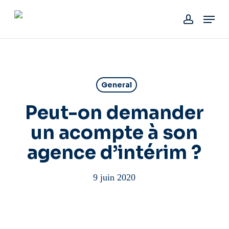
Skip
Menu
to
account
main
content
General
Peut-on demander
un acompte à son
agence d’intérim ?
9 juin 2020