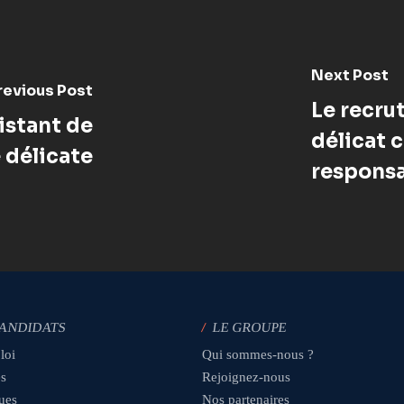
Next Post
revious Post
Le recru
istant de
délicat 
e délicate
responsa
CANDIDATS
/
LE GROUPE
loi
Qui sommes-nous ?
es
Rejoignez-nous
ques
Nos partenaires