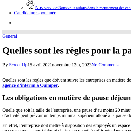
Nos services
Nous vous aidons dans le recrutement des cand
Candidature spontanée
account
General
Quelles sont les règles pour la p
By
ScreenUp
15 avril 2021
novembre 12th, 2023
No Comments
Quelles sont les règles que doivent suivre les entreprises en matière 
agence d’intérim à Quimper
.
Les obligations en matière de pause déjeune
Quelle que soit la taille de l’entreprise, une pause d’au moins 20 minut
d’activité peut prévoir un temps minimal supérieur alloué à la pause déj
En effet, l’entreprise doit mettre à disposition des employés un espac
un espace repas avec tables et chaises en quantité suffisante dans un 