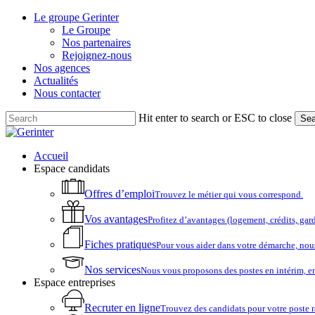
Skip
Le groupe Gerinter
to
Le Groupe
main
Nos partenaires
content
Rejoignez-nous
Nos agences
Actualités
Nous contacter
Hit enter to search or ESC to close
Sea
Close
Search
account
Menu
Accueil
Espace candidats
Offres d’emploi
Trouvez le métier qui vous correspond.
Vos avantages
Profitez d’avantages (logement, crédits, ga
Fiches pratiques
Pour vous aider dans votre démarche, nou
Nos services
Nous vous proposons des postes en intérim, e
Espace entreprises
Recruter en ligne
Trouvez des candidats pour votre poste 