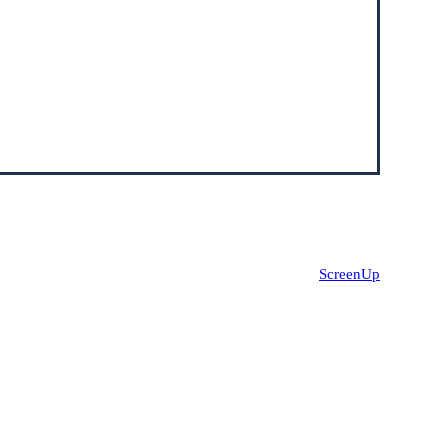
Site réalisé par
ScreenUp