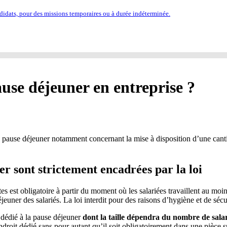
idats, pour des missions temporaires ou à durée indéterminée.
ause déjeuner en entreprise ?
de pause déjeuner notamment concernant la mise à disposition d’une canti
r sont strictement encadrées par la loi
es est obligatoire à partir du moment où les salariées travaillent au moin
euner des salariés. La loi interdit pour des raisons d’hygiène et de sécu
e dédié à la pause déjeuner
dont la taille dépendra du nombre de salar
endroit dédié sans pour autant qu’il soit obligatoirement dans une pièce