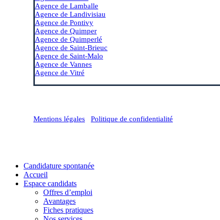
Agence de Lamballe
Agence de Landivisiau
Agence de Pontivy
Agence de Quimper
Agence de Quimperlé
Agence de Saint-Brieuc
Agence de Saint-Malo
Agence de Vannes
Agence de Vitré
Mentions légales
/
Politique de confidentialité
Close
Candidature spontanée
Menu
Accueil
Espace candidats
Offres d’emploi
Avantages
Fiches pratiques
Nos services