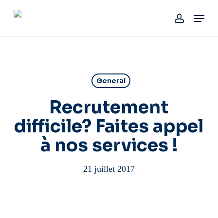
Skip
Menu
to
account
main
content
General
Recrutement
difficile? Faites appel
à nos services !
21 juillet 2017